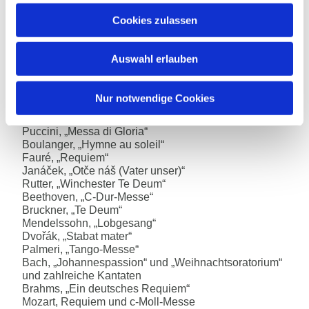
Leitung in den Händen von Kantorin Katharina Götz.
Neben jährlich zwei Konzerten ist die Kantorei
Cookies zulassen
regelmäßig an der Gestaltung von Gottesdiensten und
zu besonderen Festen im Kirchenjahr beteiligt. Die etwa
50 Sängerinnen und Sänger gehören überwiegend der
Auswahl erlauben
Bockenheimer Gemeinde an, kommen aber auch von
außerhalb.
Nur notwendige Cookies
Aufgeführt wurde bisher u.a.:
Puccini, „Messa di Gloria“
Boulanger, „Hymne au soleil“
Fauré, „Requiem“
Janáček, „Otče náš (Vater unser)“
Rutter, „Winchester Te Deum“
Beethoven, „C-Dur-Messe“
Bruckner, „Te Deum“
Mendelssohn, „Lobgesang“
Dvořák, „Stabat mater“
Palmeri, „Tango-Messe“
Bach, „Johannespassion“ und „Weihnachtsoratorium“
und zahlreiche Kantaten
Brahms, „Ein deutsches Requiem“
Mozart, Requiem und c-Moll-Messe