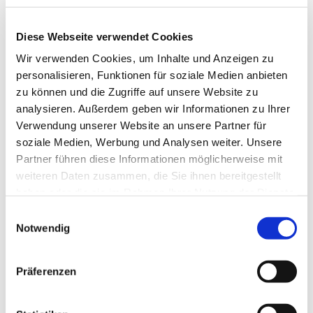
geringeren Kosten und
ohne Grabpflegeaufwand
für die Angehörigen
Diese Webseite verwendet Cookies
ermöglicht.
Wir verwenden Cookies, um Inhalte und Anzeigen zu
Das Projekt des
personalisieren, Funktionen für soziale Medien anbieten
Gemeinschaftsgrabes ist
von einer Arbeitsgruppe
zu können und die Zugriffe auf unsere Website zu
der Gemeinde entwickelt
analysieren. Außerdem geben wir Informationen zu Ihrer
worden. Die Arbeitsgruppe
Verwendung unserer Website an unsere Partner für
besteht aus Pfarrerin Pia
soziale Medien, Werbung und Analysen weiter. Unsere
Baumann, Christian
Brause, Meggi Ebenau,
Partner führen diese Informationen möglicherweise mit
Renate Ehlers, Christina
weiteren Daten zusammen, die Sie ihnen bereitgestellt
Preißner, Dore
haben oder die sie im Rahmen Ihrer Nutzung der Dienste
Struckmeier-Schubert und
gesammelt haben.
Pfarrer Markus Zink. Die
Einwilligungsauswahl
Gruppe hat sich dabei
Notwendig
leiten lassen von dem
Gedanken: „Wir erwarten
gemeinsam die
Präferenzen
Auferstehung“ .
Nach Beschluss des