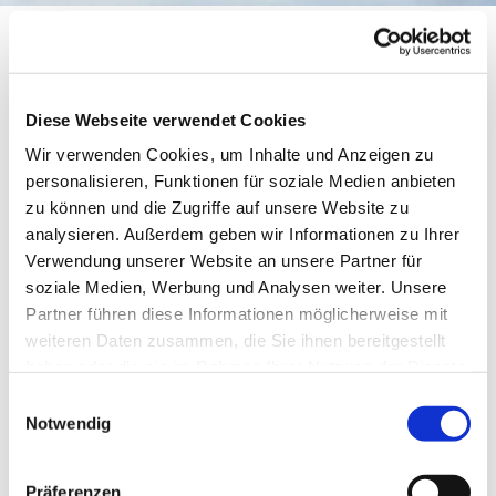
Singkreis "Funkelsterne"
Diese Webseite verwendet Cookies
Wir verwenden Cookies, um Inhalte und Anzeigen zu
personalisieren, Funktionen für soziale Medien anbieten
zu können und die Zugriffe auf unsere Website zu
analysieren. Außerdem geben wir Informationen zu Ihrer
Verwendung unserer Website an unsere Partner für
soziale Medien, Werbung und Analysen weiter. Unsere
Partner führen diese Informationen möglicherweise mit
weiteren Daten zusammen, die Sie ihnen bereitgestellt
© Meike Lottmann
haben oder die sie im Rahmen Ihrer Nutzung der Dienste
gesammelt haben.
Einwilligungsauswahl
Notwendig
Donnerstag, 29. Oktober 2026, 17:00
Uhr
Präferenzen