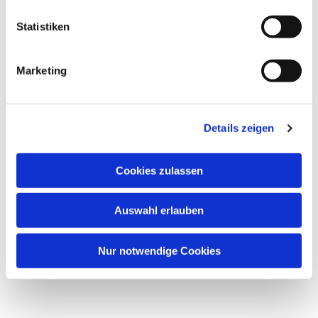
Mittwoch, 26. Januar 2028, 18:00 -
20:00 Uhr
Statistiken
Gemeindehaus Cyriakus, Auf der Insel
Marketing
5, 60489 Frankfurt am Main
Details zeigen
Cookies zulassen
Auswahl erlauben
Nur notwendige Cookies