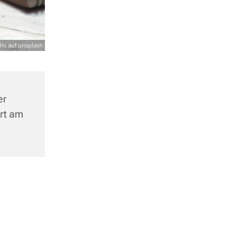
io auf unsplash
er
urt am