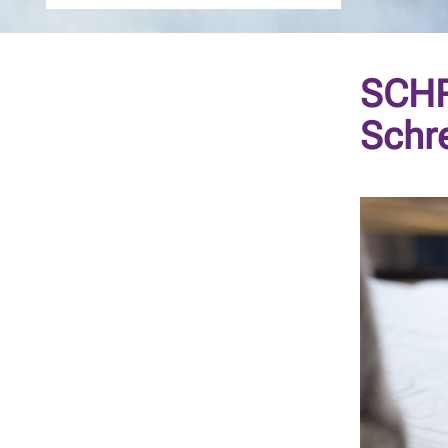
SCHR
Schr