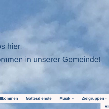
os hier.
ommen in unserer Gemeinde!
llkommen
Gottesdienste
Musik
Zielgruppen
Mi