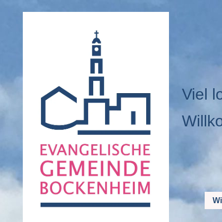
Viel l
Willk
Wi