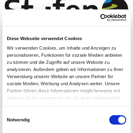
Diese Webseite verwendet Cookies
Wir verwenden Cookies, um Inhalte und Anzeigen zu
personalisieren, Funktionen für soziale Medien anbieten
© Stufen des Lebens / Stiftung Pflanzschule
zu können und die Zugriffe auf unsere Website zu
analysieren. Außerdem geben wir Informationen zu Ihrer
Quellen aus denen Leben fließt / Mit den
Verwendung unserer Website an unsere Partner für
»Stufen des Lebens« den eigenen Fragen des
soziale Medien, Werbung und Analysen weiter. Unsere
Lebens begegnen ab 1. September
Partner führen diese Informationen möglicherweise mit
weiteren Daten zusammen, die Sie ihnen bereitgestellt
„Quellen, aus denen Leben fließt“ / Glaubens- und
haben oder die sie im Rahmen Ihrer Nutzung der Dienste
Lebenskurs ab dem 1. September
gesammelt haben.
Einwilligungsauswahl
Mit den »Stufen des Lebens« den eigenen Fragen
Notwendig
des Lebens begegnen