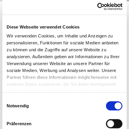
Posaunenchor
Diese Webseite verwendet Cookies
Wir verwenden Cookies, um Inhalte und Anzeigen zu
personalisieren, Funktionen für soziale Medien anbieten
zu können und die Zugriffe auf unsere Website zu
analysieren. Außerdem geben wir Informationen zu Ihrer
Verwendung unserer Website an unsere Partner für
soziale Medien, Werbung und Analysen weiter. Unsere
Partner führen diese Informationen möglicherweise mit
weiteren Daten zusammen, die Sie ihnen bereitgestellt
© Meike Lottmann
haben oder die sie im Rahmen Ihrer Nutzung der Dienste
gesammelt haben.
Einwilligungsauswahl
Notwendig
Dienstag, 27. April 2027, 19:00 Uhr
Präferenzen