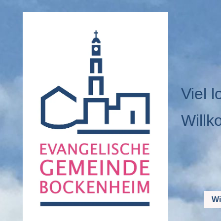
Viel l
Willk
Wi