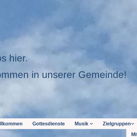
os hier.
ommen in unserer Gemeinde!
llkommen
Gottesdienste
Musik
Zielgruppen
Mi