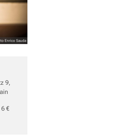
to Enrico Sauda
z 9,
ain
 6 €