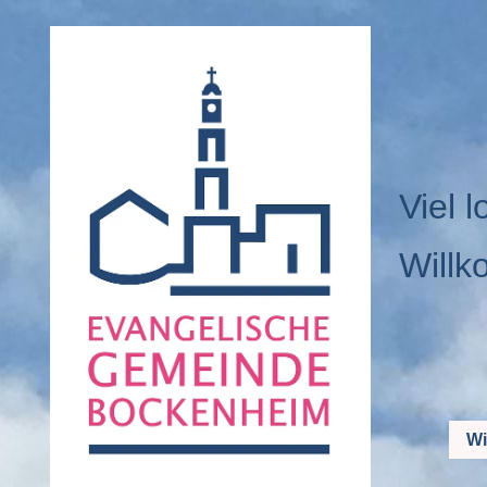
Viel l
Willk
Wi