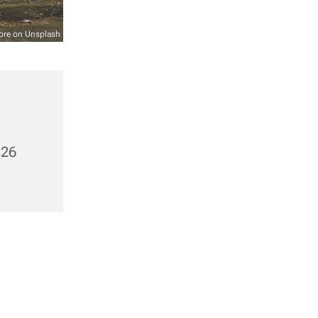
ore on Unsplash
326