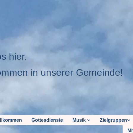
os hier.
ommen in unserer Gemeinde!
llkommen
Gottesdienste
Musik
Zielgruppen
Mi