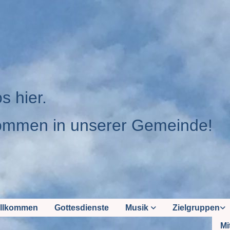
os hier.
ommen in unserer Gemeinde!
llkommen
Gottesdienste
Musik
Zielgruppen
Mi