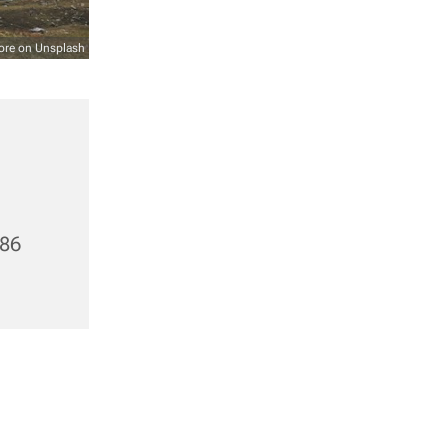
ore on Unsplash
486