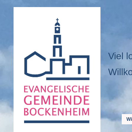
Viel l
Willk
Wi