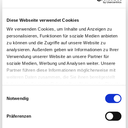
Cyriakusgarten, Auf der Insel 5, 60489
Frankfurt am Main
Diese Webseite verwendet Cookies
Wir verwenden Cookies, um Inhalte und Anzeigen zu
Mariana Arandjelovic, Silke Schrom
personalisieren, Funktionen für soziale Medien anbieten
zu können und die Zugriffe auf unsere Website zu
analysieren. Außerdem geben wir Informationen zu Ihrer
Verwendung unserer Website an unsere Partner für
Die klimaschützende GartenAG ist eine offene,
soziale Medien, Werbung und Analysen weiter. Unsere
generationsübergreifende Gruppe. Kinder und
Partner führen diese Informationen möglicherweise mit
Erwachsene können hier wunderbar
weiteren Daten zusammen, die Sie ihnen bereitgestellt
zusammenarbeiten. Gemeinsam wird der
haben oder die sie im Rahmen Ihrer Nutzung der Dienste
wunderschöne Garten um die Cyriakusgemeinde
gesammelt haben.
Einwilligungsauswahl
nach klimaschützenden Aspekten gestaltet.
Notwendig
Das große Projekt im Jahr 2026 ist der Bau eines
Sandariums.
Präferenzen
Sandarium, was ist das?