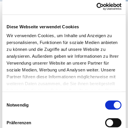
Kinderchor CyriakusKids
Diese Webseite verwendet Cookies
Wir verwenden Cookies, um Inhalte und Anzeigen zu
personalisieren, Funktionen für soziale Medien anbieten
zu können und die Zugriffe auf unsere Website zu
analysieren. Außerdem geben wir Informationen zu Ihrer
Verwendung unserer Website an unsere Partner für
soziale Medien, Werbung und Analysen weiter. Unsere
Partner führen diese Informationen möglicherweise mit
weiteren Daten zusammen, die Sie ihnen bereitgestellt
© Canva/Ann-Kristin Wigand
haben oder die sie im Rahmen Ihrer Nutzung der Dienste
gesammelt haben.
Einwilligungsauswahl
Notwendig
Dienstag, 29. Dezember 2026, 17:00 -
Präferenzen
18:30 Uhr