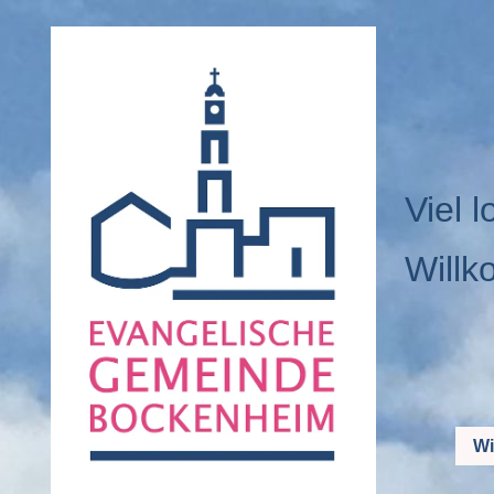
Viel l
Willk
Wi