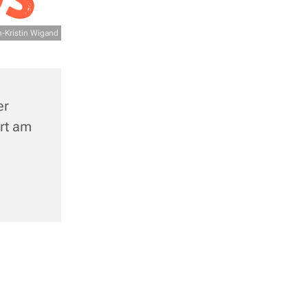
-Kristin Wigand
er
urt am