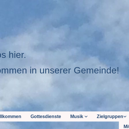
os hier.
ommen in unserer Gemeinde!
llkommen
Gottesdienste
Musik
Zielgruppen
Mi