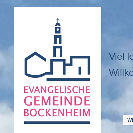
Viel l
Willk
Wi