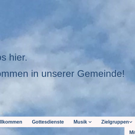
os hier.
ommen in unserer Gemeinde!
llkommen
Gottesdienste
Musik
Zielgruppen
Mi