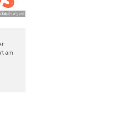
-Kristin Wigand
er
urt am