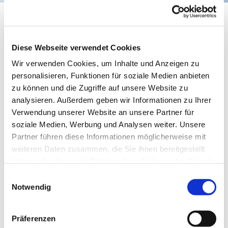
Kinderchor
Diese Webseite verwendet Cookies
Wir verwenden Cookies, um Inhalte und Anzeigen zu
personalisieren, Funktionen für soziale Medien anbieten
zu können und die Zugriffe auf unsere Website zu
analysieren. Außerdem geben wir Informationen zu Ihrer
Verwendung unserer Website an unsere Partner für
soziale Medien, Werbung und Analysen weiter. Unsere
Partner führen diese Informationen möglicherweise mit
weiteren Daten zusammen, die Sie ihnen bereitgestellt
© Meike Lottmann
haben oder die sie im Rahmen Ihrer Nutzung der Dienste
gesammelt haben.
Einwilligungsauswahl
Notwendig
Donnerstag, 24. Juni 2027, 17:30 Uhr
Präferenzen