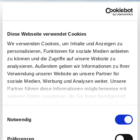
Kinderchor
Diese Webseite verwendet Cookies
Wir verwenden Cookies, um Inhalte und Anzeigen zu
personalisieren, Funktionen für soziale Medien anbieten
zu können und die Zugriffe auf unsere Website zu
analysieren. Außerdem geben wir Informationen zu Ihrer
Verwendung unserer Website an unsere Partner für
soziale Medien, Werbung und Analysen weiter. Unsere
Partner führen diese Informationen möglicherweise mit
weiteren Daten zusammen, die Sie ihnen bereitgestellt
© Meike Lottmann
haben oder die sie im Rahmen Ihrer Nutzung der Dienste
gesammelt haben.
Einwilligungsauswahl
Notwendig
Donnerstag, 18. Februar 2027, 17:30
Uhr
Präferenzen