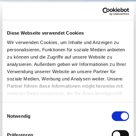
Kinderchor
Diese Webseite verwendet Cookies
Wir verwenden Cookies, um Inhalte und Anzeigen zu
personalisieren, Funktionen für soziale Medien anbieten
zu können und die Zugriffe auf unsere Website zu
analysieren. Außerdem geben wir Informationen zu Ihrer
Verwendung unserer Website an unsere Partner für
soziale Medien, Werbung und Analysen weiter. Unsere
Partner führen diese Informationen möglicherweise mit
weiteren Daten zusammen, die Sie ihnen bereitgestellt
© Meike Lottmann
haben oder die sie im Rahmen Ihrer Nutzung der Dienste
gesammelt haben.
Einwilligungsauswahl
Notwendig
Donnerstag, 14. Januar 2027, 17:30
Uhr
Präferenzen