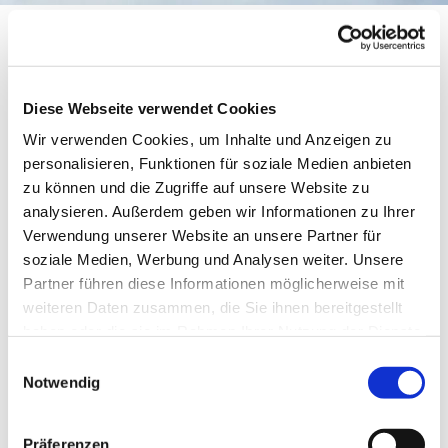
Kinderchor
Diese Webseite verwendet Cookies
Wir verwenden Cookies, um Inhalte und Anzeigen zu
personalisieren, Funktionen für soziale Medien anbieten
zu können und die Zugriffe auf unsere Website zu
analysieren. Außerdem geben wir Informationen zu Ihrer
Verwendung unserer Website an unsere Partner für
soziale Medien, Werbung und Analysen weiter. Unsere
Partner führen diese Informationen möglicherweise mit
weiteren Daten zusammen, die Sie ihnen bereitgestellt
© Meike Lottmann
haben oder die sie im Rahmen Ihrer Nutzung der Dienste
gesammelt haben.
Einwilligungsauswahl
Notwendig
Donnerstag, 11. November 2027, 17:30
Uhr
Präferenzen