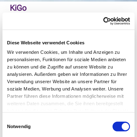
KiGo
Diese Webseite verwendet Cookies
Wir verwenden Cookies, um Inhalte und Anzeigen zu
personalisieren, Funktionen für soziale Medien anbieten
zu können und die Zugriffe auf unsere Website zu
analysieren. Außerdem geben wir Informationen zu Ihrer
Verwendung unserer Website an unsere Partner für
soziale Medien, Werbung und Analysen weiter. Unsere
© Meike Lottmann
Partner führen diese Informationen möglicherweise mit
weiteren Daten zusammen, die Sie ihnen bereitgestellt
haben oder die sie im Rahmen Ihrer Nutzung der Dienste
gesammelt haben.
Einwilligungsauswahl
Samstag, 2. Januar 2027, 10:00 Uhr
Notwendig