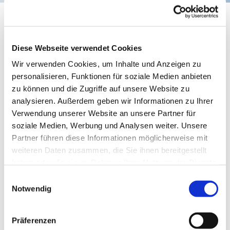
Evangelischer Gottesdienst
Diese Webseite verwendet Cookies
Wir verwenden Cookies, um Inhalte und Anzeigen zu
personalisieren, Funktionen für soziale Medien anbieten
zu können und die Zugriffe auf unsere Website zu
analysieren. Außerdem geben wir Informationen zu Ihrer
Verwendung unserer Website an unsere Partner für
soziale Medien, Werbung und Analysen weiter. Unsere
Partner führen diese Informationen möglicherweise mit
weiteren Daten zusammen, die Sie ihnen bereitgestellt
© https://www.heimverzeichnis.de
haben oder die sie im Rahmen Ihrer Nutzung der Dienste
gesammelt haben.
Einwilligungsauswahl
Notwendig
Freitag, 16. April 2027, 16:00 Uhr
Präferenzen