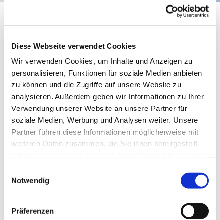
Evangelischer Gottesdienst
Diese Webseite verwendet Cookies
Wir verwenden Cookies, um Inhalte und Anzeigen zu
personalisieren, Funktionen für soziale Medien anbieten
zu können und die Zugriffe auf unsere Website zu
analysieren. Außerdem geben wir Informationen zu Ihrer
Verwendung unserer Website an unsere Partner für
soziale Medien, Werbung und Analysen weiter. Unsere
Partner führen diese Informationen möglicherweise mit
weiteren Daten zusammen, die Sie ihnen bereitgestellt
© https://www.heimverzeichnis.de
haben oder die sie im Rahmen Ihrer Nutzung der Dienste
gesammelt haben.
Einwilligungsauswahl
Notwendig
Freitag, 20. August 2027, 16:00 Uhr
Präferenzen