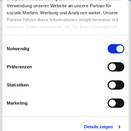
Verwendung unserer Website an unsere Partner für
+ Dienst: Nulf / Tobias
soziale Medien, Werbung und Analysen weiter. Unsere
Partner führen diese Informationen möglicherweise mit
weiteren Daten zusammen, die Sie ihnen bereitgestellt
haben oder die sie im Rahmen Ihrer Nutzung der Dienste
gesammelt haben.
Einwilligungsauswahl
Notwendig
Präferenzen
Statistiken
Marketing
15. Dezember 2025 - 15. Dezember
Details zeigen
2025