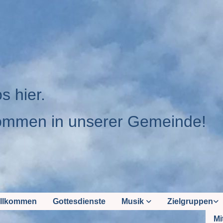
os hier.
ommen in unserer Gemeinde!
llkommen
Gottesdienste
Musik
Zielgruppen
Mi