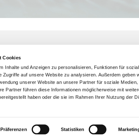
 August 2026 - 10.
gust 2026
t Cookies
 Inhalte und Anzeigen zu personalisieren, Funktionen für sozia
e Zugriffe auf unsere Website zu analysieren. Außerdem geben w
rwendung unserer Website an unsere Partner für soziale Medien
re Partner führen diese Informationen möglicherweise mit weite
https://cloud.nbr3.de/index.ph...
ereitgestellt haben oder die sie im Rahmen Ihrer Nutzung der D
Impressum
Datenschutzerklärung
ChurchDesk-Login
Präferenzen
Statistiken
Marketin