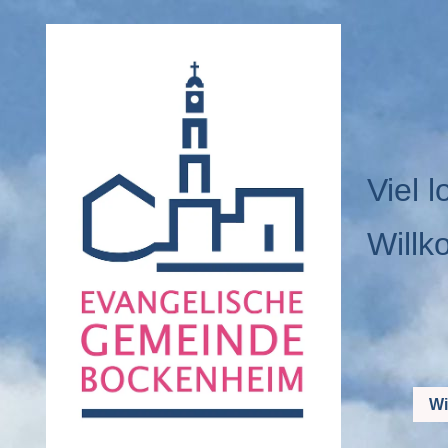
Viel l
Willk
Wi