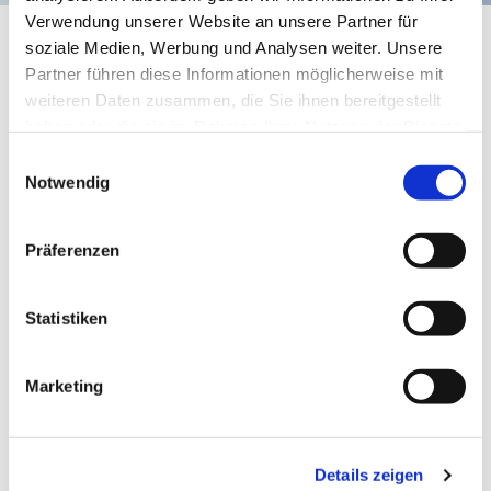
Verwendung unserer Website an unsere Partner für
+ Dienst Ann-Kristin / Andreas
soziale Medien, Werbung und Analysen weiter. Unsere
Partner führen diese Informationen möglicherweise mit
weiteren Daten zusammen, die Sie ihnen bereitgestellt
haben oder die sie im Rahmen Ihrer Nutzung der Dienste
gesammelt haben.
Einwilligungsauswahl
Notwendig
Präferenzen
Statistiken
Marketing
28. September 2026 - 28. September
Details zeigen
2026