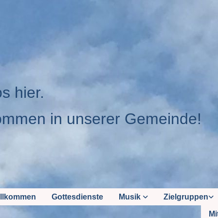
os hier.
ommen in unserer Gemeinde!
llkommen
Gottesdienste
Musik
Zielgruppen
Mi