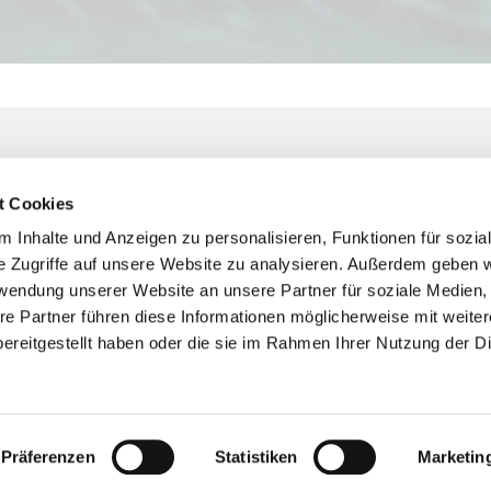
 August 2027 - 30.
gust 2027
t Cookies
 Inhalte und Anzeigen zu personalisieren, Funktionen für sozia
e Zugriffe auf unsere Website zu analysieren. Außerdem geben w
rwendung unserer Website an unsere Partner für soziale Medien
re Partner führen diese Informationen möglicherweise mit weite
https://cloud.nbr3.de/index.ph...
ereitgestellt haben oder die sie im Rahmen Ihrer Nutzung der D
Impressum
Datenschutzerklärung
ChurchDesk-Login
Präferenzen
Statistiken
Marketin