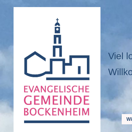
Viel l
Willk
Wi