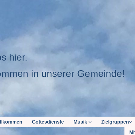
os hier.
ommen in unserer Gemeinde!
llkommen
Gottesdienste
Musik
Zielgruppen
Mi