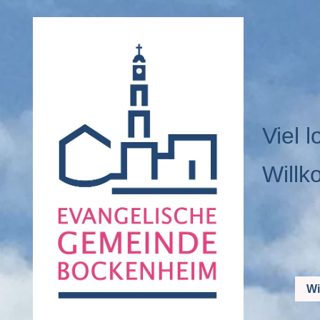
Viel l
Willk
Wi